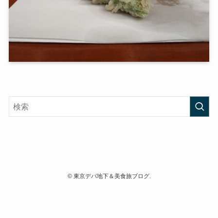
©
東京デパ地下＆美食旅ブログ.