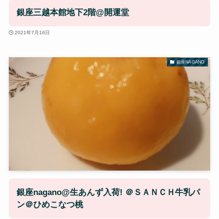
銀座三越本館地下2階@開運堂
2021年7月16日
銀座NAGANO
銀座nagano@生あんず入荷! ＠ＳＡＮＣＨ牛乳パ
ン＠ひめこなつ桃