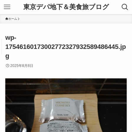
東京デパ地下＆美食旅ブログ
ホーム
wp-
17546160173002772327932589486445.jp
g
2025年8月8日