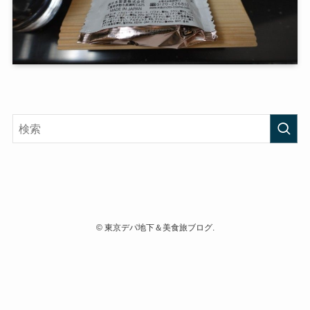
©
東京デパ地下＆美食旅ブログ.