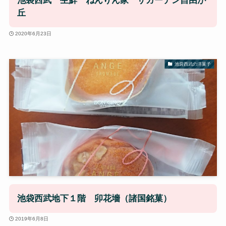
池袋西武 生鮮 ねんりん家 ザガーデン自由が
丘
2020年6月23日
池袋西武の洋菓子
池袋西武地下１階 卯花墻（諸国銘菓）
2019年6月8日