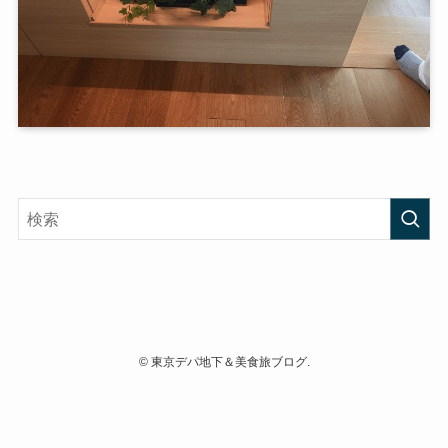
©
東京デパ地下＆美食旅ブログ.