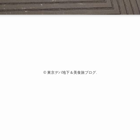
©
東京デパ地下＆美食旅ブログ.