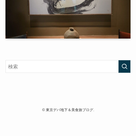
©
東京デパ地下＆美食旅ブログ.