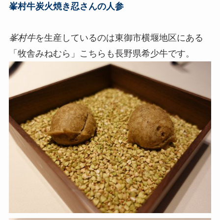
峯村牛炭火焼き忍さんの人参
峯村牛
を生産しているのは東御市横堰地区にある
「牧舎みねむら」こちらも長野県希少牛です。