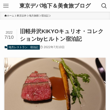
東京デパ地下＆美食旅ブログ
ホーム
東京以外
地方旅館
宿泊記
旧軽井沢KIKYOキュリオ・コレク
2022
7/10
ションbyヒルトン宿泊記
2022年7月10日
地方レストラン
宿泊記