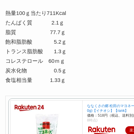
熱量100ｇ当たり711Kcal
たんぱく質 2.1ｇ
脂質 77.7ｇ
飽和脂肪酸 5.2ｇ
トランス脂肪酸 1.3ｇ
コレステロール 60ｍｇ
炭水化物 0.5ｇ
食塩相当量 1.33ｇ
ななくさの郷 松田のマヨネーズ
0g)【イチオシ】【rank】
価格：518円（税込、送料別
8時点)
楽