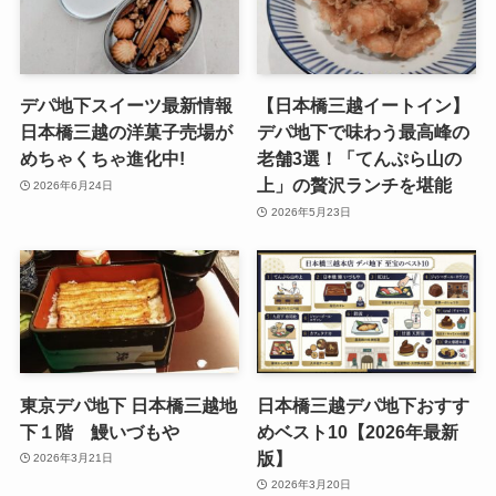
デパ地下スイーツ最新情報
​【日本橋三越イートイン】
日本橋三越の洋菓子売場が
デパ地下で味わう最高峰の
めちゃくちゃ進化中!
老舗3選！「てんぷら山の
上」の贅沢ランチを堪能
2026年6月24日
2026年5月23日
東京デパ地下 日本橋三越地
日本橋三越デパ地下おすす
下１階 鰻いづもや
めベスト10【2026年最新
版】
2026年3月21日
2026年3月20日