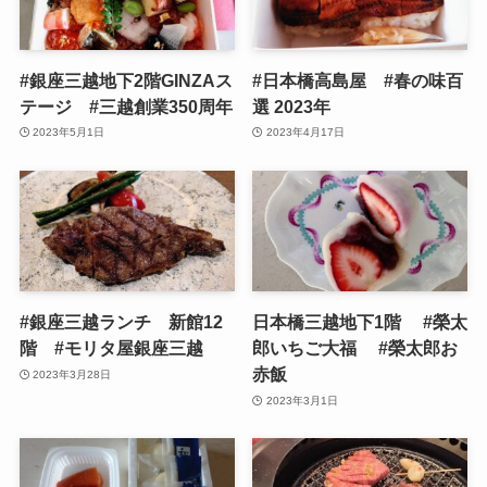
#銀座三越地下2階GINZAス
#日本橋高島屋 #春の味百
テージ #三越創業350周年
選 2023年
2023年5月1日
2023年4月17日
#銀座三越ランチ 新館12
日本橋三越地下1階 #榮太
階 #モリタ屋銀座三越
郎いちご大福 #榮太郎お
赤飯
2023年3月28日
2023年3月1日