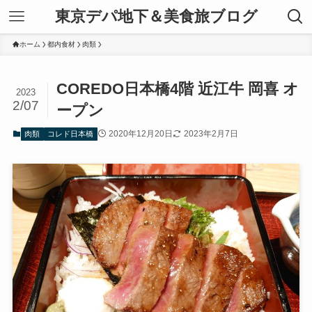
東京デパ地下＆美食旅ブログ
ホーム
都内食材
肉類
COREDO日本橋4階 近江牛 岡喜 オ
2023
2/07
ープン
2020年12月20日
2023年2月7日
肉類
コレド日本橋