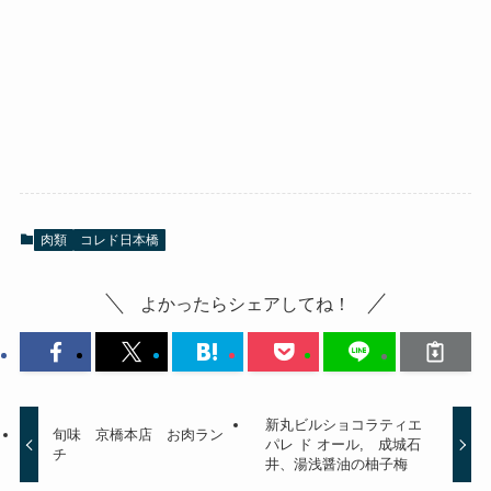
肉類
コレド日本橋
よかったらシェアしてね！
新丸ビルショコラティエ
旬味 京橋本店 お肉ラン
パレ ド オール, 成城石
チ
井、湯浅醤油の柚子梅