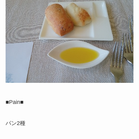
■Pain■
パン2種