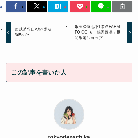
銀座松屋地下1階＠FARM
西武渋谷店A館4階＠
TO GO ★「銘家逸品」期
365cafe
間限定ショップ
この記事を書いた人
tokyodepachika