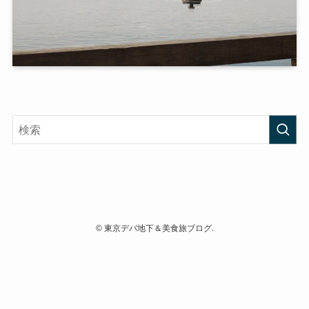
©
東京デパ地下＆美食旅ブログ.