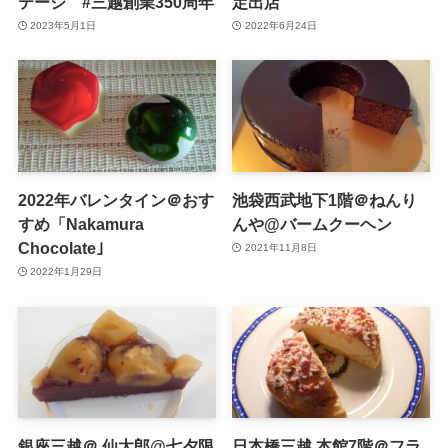
テージ #三越創業350周年
定出店
2023年5月1日
2022年6月24日
2022年バレンタイン＠おす
池袋西武地下1階＠ねんり
すめ「Nakamura
んや@バームクーヘン
Chocolate｣
2021年11月8日
2022年1月29日
銀座三越＠ 仙太郎@七夕限
日本橋三越 本館7階＠フラ