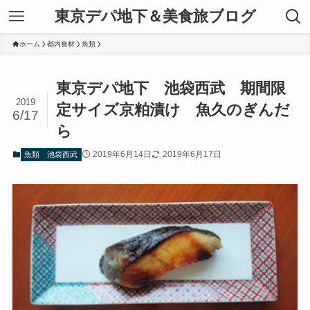
東京デパ地下＆美食旅ブログ
ホーム
都内食材
魚類
東京デパ地下 池袋西武 期間限
2019
定サイズ京粕漬け 魚久のぎんだ
6/17
ら
2019年6月14日
2019年6月17日
魚類
池袋西武