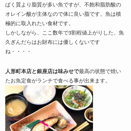
ぱく質より脂質が多い魚ですが、不飽和脂肪酸の
オレイン酸が主体なので体に良い脂です。魚は積
極的に取入れたい食材です。
しかしながら、ここ数年で3割程値上がりした、魚
久ぎんだらはお財布には優しくないです
ね・・・・
人形町本店と銀座店は味みせで
最高の状態で焼い
たお魚定食がランチで食べる事が出来ます。