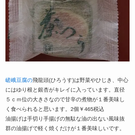
嵯峨豆腐の
飛龍頭(ひろうす)は野菜やひじき、中心
にはゆり根と銀杏がキレイに入っています。直径
５ｃｍ位の大きさなので甘辛の煮物が１番美味し
く食べられると思います。2個￥465税込
油揚げは手切り手揚げの無駄な油の出ない風味抜
群の油揚げで軽く焼くだけが１番美味しいです。