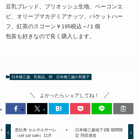
豆乳ブレッド、ブリオッシュ生地、ベーコンエ
ピ、オリーブマカデミアナッツ、バケットハー
フ、紅茶のスコーン￥195税込～/１個
包装も好きなので良く購入します。
日本橋三越
乳製品、卵
日本橋三越の和菓子
よかったらシェアしてね！
恵比寿 セルサルサーレ
日本橋三越地下1階 期間限
（sel sal sale）11月
定 羽田酒造