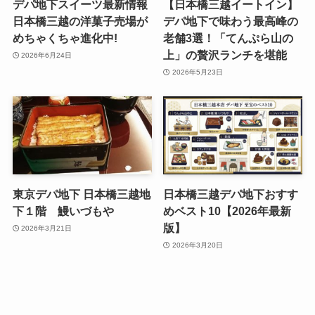
デパ地下スイーツ最新情報
​【日本橋三越イートイン】
日本橋三越の洋菓子売場が
デパ地下で味わう最高峰の
めちゃくちゃ進化中!
老舗3選！「てんぷら山の
上」の贅沢ランチを堪能
2026年6月24日
2026年5月23日
東京デパ地下 日本橋三越地
日本橋三越デパ地下おすす
下１階 鰻いづもや
めベスト10【2026年最新
版】
2026年3月21日
2026年3月20日