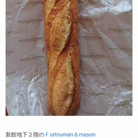
新館地下２階の
Ｆortnuman＆mason