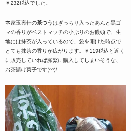
￥232税込でした。
本家玉壽軒の
茶つう
はぎっちり入ったあんと黒ゴ
マの香りがベストマッチの小ぶりのお饅頭で、生
地には抹茶が入っているので、袋を開けた時点で
とても抹茶の香りが広がります。￥119税込と近く
に販売していれば頻繫に購入してしまいそうな、
お茶請け菓子です(^^)/