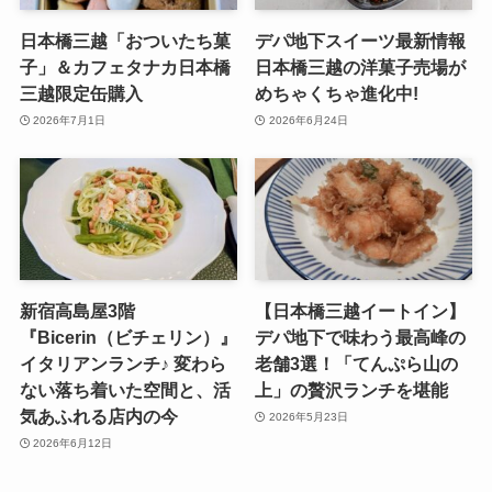
日本橋三越「おついたち菓
デパ地下スイーツ最新情報
子」＆カフェタナカ日本橋
日本橋三越の洋菓子売場が
三越限定缶購入
めちゃくちゃ進化中!
2026年7月1日
2026年6月24日
新宿高島屋3階
​【日本橋三越イートイン】
『Bicerin（ビチェリン）』
デパ地下で味わう最高峰の
イタリアンランチ♪ 変わら
老舗3選！「てんぷら山の
ない落ち着いた空間と、活
上」の贅沢ランチを堪能
気あふれる店内の今
2026年5月23日
2026年6月12日