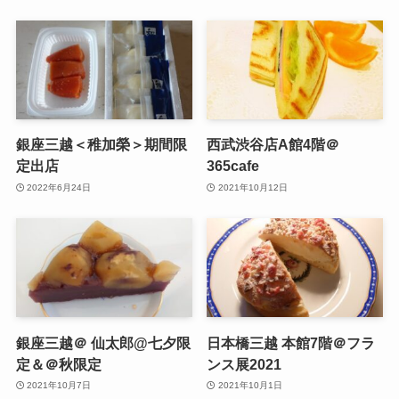
銀座三越＜稚加榮＞期間限
西武渋谷店A館4階＠
定出店
365cafe
2022年6月24日
2021年10月12日
銀座三越＠ 仙太郎@七夕限
日本橋三越 本館7階＠フラ
定＆＠秋限定
ンス展2021
2021年10月7日
2021年10月1日