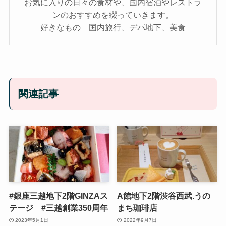
お気に入りの日々の食材や、国内宿泊やレストラ
ンのおすすめを綴っていきます。
好きなもの 国内旅行、デパ地下、美食
関連記事
#銀座三越地下2階GINZAス
A館地下2階渋谷西武.うの
テージ #三越創業350周年
まち珈琲店
2023年5月1日
2022年9月7日