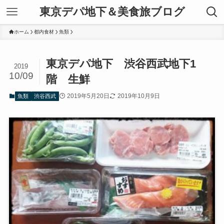
東京デパ地下＆美食旅ブログ
ホーム
都内食材
魚類
東京デパ地下 渋谷西武地下1
2019
10/09
階 生鮮
2019年5月20日
2019年10月9日
魚類
渋谷西武