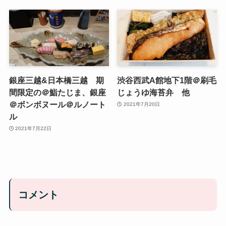
銀座三越&日本橋三越 期
渋谷西武A館地下1階＠刷毛
間限定の＠鮨たじま、銀座
じょうゆ海苔弁 他
＠ボンボヌール＠ルノート
2021年7月20日
ル
2021年7月22日
コメント