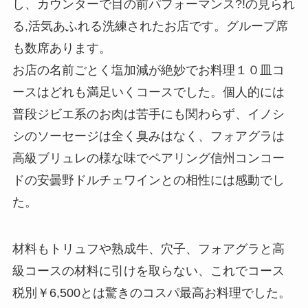
し、カウンターで目の前パフォーマンス?!の見られ
る,活気あふれる洗練されたお店です。グループ席
も数席あります。
お店の名前ごとく塩加減が絶妙でお料理１０皿コ
ースはどれも満足いくコースでした。個人的には
普段ジビエ系のお肉は苦手にも関わらず、イノシ
シのソーセージは全く臭みはなく、フォアグラは
高級ブリュレの様な味でペアリング信州コンコー
ドの安曇野ドルチェワインとの相性には感動でし
た。
材料もトリュフや熟成牛、穴子、フォアグラと高
級コースの材料に引けを取らない、これでコース
税別￥6,500とは驚きのコスパ最高お料理でした。