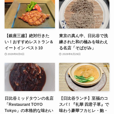
【銀座三越】絶対行きた
東京の真ん中、日比谷で洗
い！おすすめレストラン＆
練された和の極みを味わえ
イートイン ベスト10
る名店「そばがみ」
2026年8月6日
2026年6月29日
日比谷ミッドタウンの名店
【日比谷ランチ】至福のコ
「Restaurant TOYO
スパ！『礼華 四君子草』で
Tokyo」の本格的な味わい
味わう豪華フカヒレ・鮑・