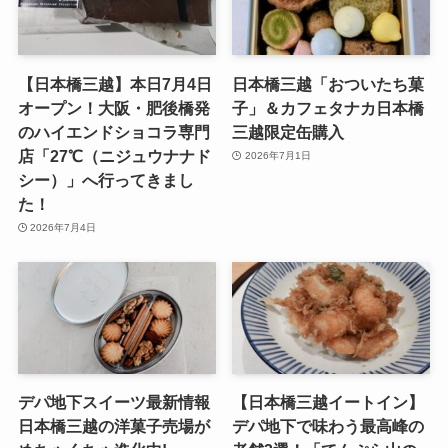
【日本橋三越】本日7月4日
日本橋三越「おついたち菓
オープン！大阪・肥後橋発
子」＆カフェタナカ日本橋
のハイエンドショコラ専門
三越限定缶購入
店「27℃（ニジュウナナド
2026年7月1日
シー）」へ行ってきまし
た！
2026年7月4日
デパ地下スイーツ最新情報
​【日本橋三越イートイン】
日本橋三越の洋菓子売場が
デパ地下で味わう最高峰の