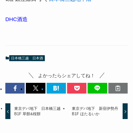
DHC酒造
日本橋三越
日本酒
よかったらシェアしてね！
東京デパ地下 日本橋三越
東京デパ地下 新宿伊勢丹
B1F 草餅&桜餅
B1F ほたるいか