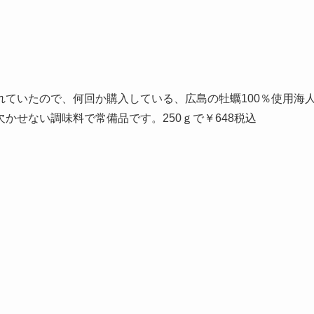
ていたので、何回か購入している、広島の牡蠣100％使用海
かせない調味料で常備品です。250ｇで￥648税込