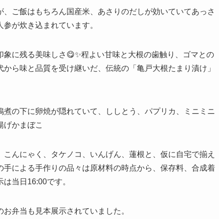
が、ご飯はもちろん国産米、あさりのだしが効いていてあっさ
人参が炊き込まれています。
象に残る美味しさ😋✨程よい甘味と大根の歯触り、ゴマとの
代から味と品質を受け継いだ、伝統の「亀戸大根たまり漬け」
鴨煮の下に卵焼が隠れていて、ししとう、パプリカ、ミニミニ
揚げかまぼこ
、こんにゃく、タケノコ、いんげん、蓮根と、仮に自宅で揃え
の手による手作りの品々は原材料の時点から、保存料、合成着
当日16:00です。
のお弁当も見本展示されていました。