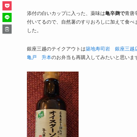
添付の白いカップに入った、薬味は
亀辛麹で
青唐
付いてるので、自然薯のすりおろしに加えて食べ
した。
銀座三越のテイクアウトは
築地寿司岩 銀座三越
亀戸 升本
のお弁当も再購入してみたいと思いま