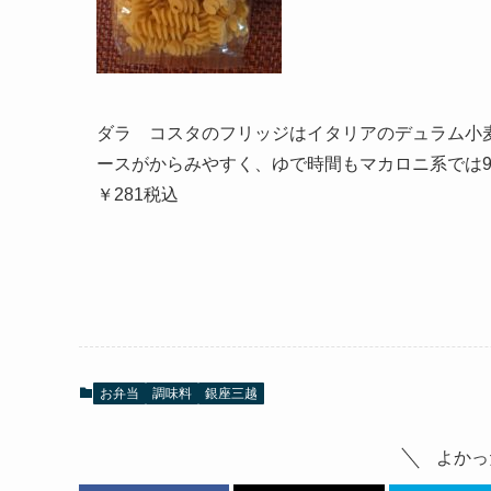
ダラ コスタのフリッジはイタリアのデュラム小
ースがからみやすく、ゆで時間もマカロニ系では9
￥281税込
お弁当
調味料
銀座三越
よかっ