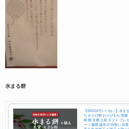
水まる餅
【SNS26万いいね！】水ま
ち わらび餅 わらびもち 黒蜜
粉 餅 京都 土産 ギフト プレ
ーツ 糖質 誕生日 内祝い 出