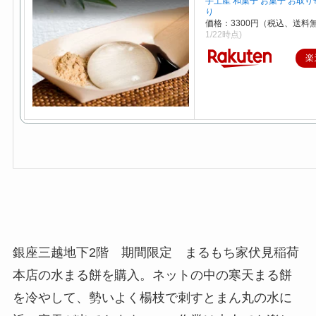
手土産 和菓子 お菓子 お取り
り
価格：3300円（税込、送料
1/22時点)
楽
銀座三越地下2階 期間限定 まるもち家伏見稲荷
本店の水まる餅を購入。ネットの中の寒天まる餅
を冷やして、勢いよく楊枝で刺すとまん丸の水に