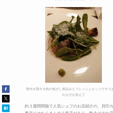
骨付き鶏モモ肉の焦がし煮込みとフレッシュルッコラすり
わさびを添えて
約３週間間隔で人気シェフのお店紹介の、貝印