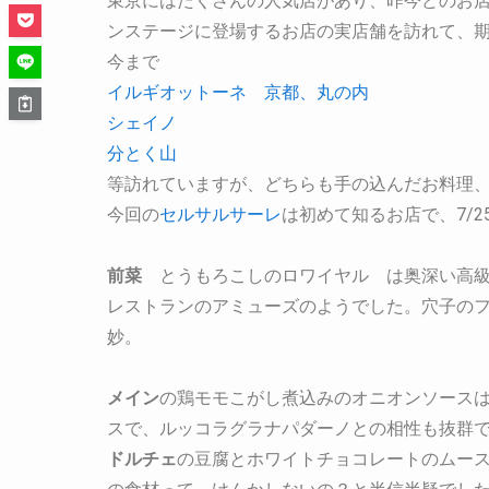
東京にはたくさんの人気店があり、昨今どのお
ンステージに登場するお店の実店舗を訪れて、
今まで
イルギオットーネ 京都、丸の内
シェイノ
分とく山
等訪れていますが、どちらも手の込んだお料理
今回の
セルサルサーレ
は初めて知るお店で、7/2
前菜
とうもろこしのロワイヤル は奥深い高級
レストランのアミューズのようでした。穴子の
妙。
メイン
の鶏モモこがし煮込みのオニオンソース
スで、ルッコラグラナパダーノとの相性も抜群
ドルチェ
の豆腐とホワイトチョコレートのムー