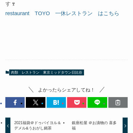
す🍷
restaurant TOYO 一休レストラン はこちら
肉類
レストラン
東京ミッドタウン日比谷
よかったらシェアしてね！
2021福袋＠ドゥバイヨル＆
銀座松屋 ＠お漬物の 喜多
デメル&うおがし銘茶
福