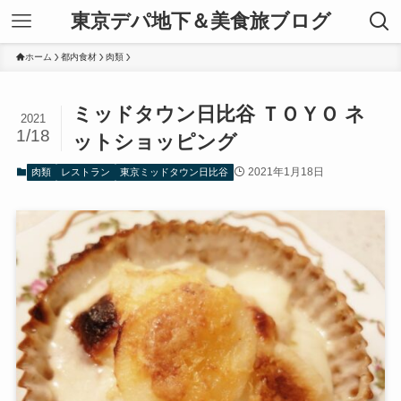
東京デパ地下＆美食旅ブログ
ホーム
都内食材
肉類
ミッドタウン日比谷 ＴＯＹＯ ネ
2021
1/18
ットショッピング
2021年1月18日
肉類
レストラン
東京ミッドタウン日比谷