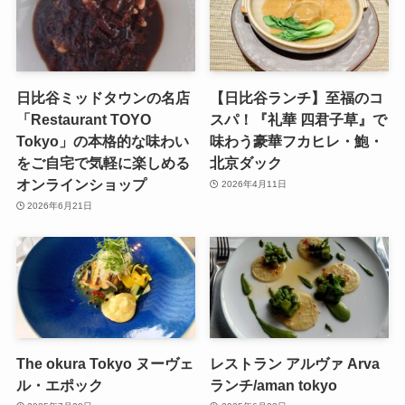
日比谷ミッドタウンの名店
【日比谷ランチ】至福のコ
「Restaurant TOYO
スパ！『礼華 四君子草』で
Tokyo」の本格的な味わい
味わう豪華フカヒレ・鮑・
をご自宅で気軽に楽しめる
北京ダック
オンラインショップ
2026年4月11日
2026年6月21日
The okura Tokyo ヌーヴェ
レストラン アルヴァ Arva
ル・エポック
ランチ/aman tokyo