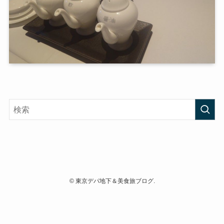
©
東京デパ地下＆美食旅ブログ.