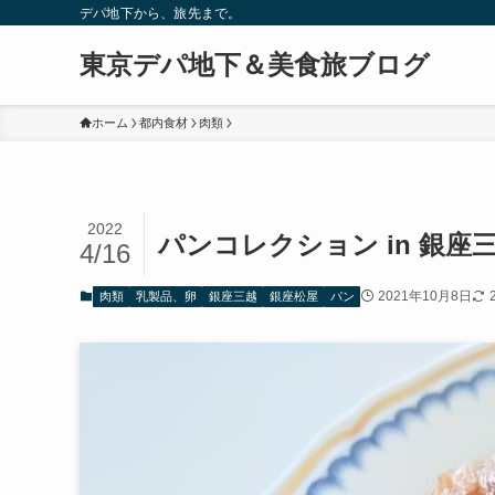
デパ地下から、旅先まで。
東京デパ地下＆美食旅ブログ
ホーム
都内食材
肉類
2022
パンコレクション in 銀座
4/16
2021年10月8日
肉類
乳製品、卵
銀座三越
銀座松屋
パン